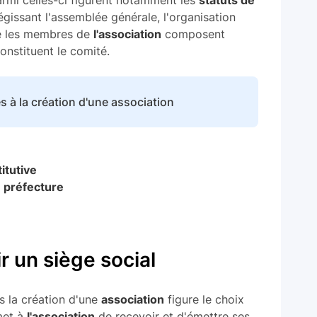
égissant l'assemblée générale, l'organisation
ue les membres de
l'association
composent
nstituent le comité.
 à la création d'une association
itutive
n
préfecture
r un siège social
 la création d'une
association
figure le choix
met à
l'association
de recevoir et d'émettre ses