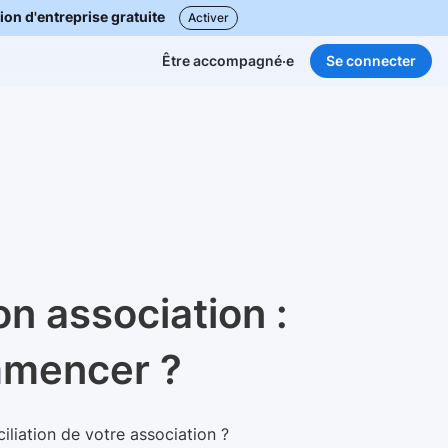
ion d'entreprise gratuite
Activer
Se connecter
Être accompagné·e
on association :
mmencer ?
liation de votre association ?