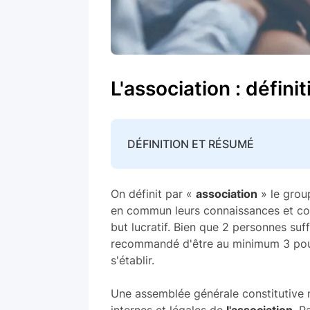
L'association : définit
DÉFINITION ET RÉSUMÉ
On définit par «
association
» le grou
en commun leurs connaissances et com
but lucratif. Bien que 2 personnes suf
recommandé d'être au minimum 3 pour
s'établir.
Une assemblée générale constitutive 
internes et légales de
l'association
. P