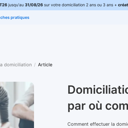
T26
jusqu'au
31/08/26
sur votre domiciliation 2 ans ou 3 ans +
créat
iches pratiques
la domiciliation
Article
Domiciliati
par où co
Comment effectuer la domici