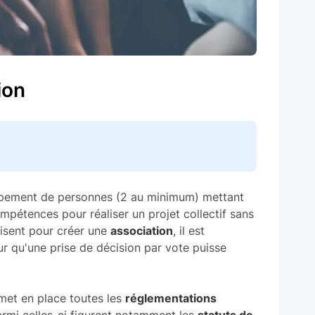
ion
pement de personnes (2 au minimum) mettant
pétences pour réaliser un projet collectif sans
fisent pour créer une
association
, il est
 qu'une prise de décision par vote puisse
met en place toutes les
réglementations
armi celles-ci figurent notamment les
statuts de