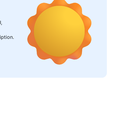
,
iption.