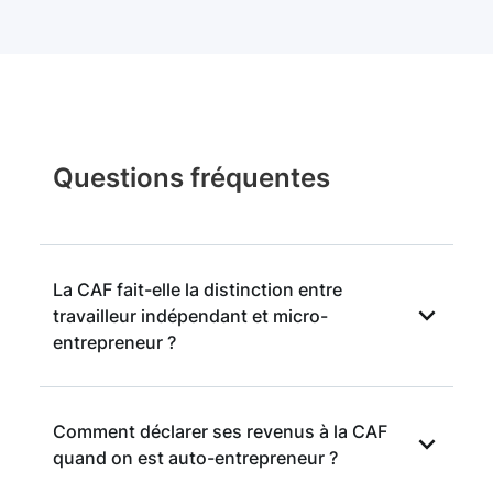
Questions fréquentes
La CAF fait-elle la distinction entre
travailleur indépendant et micro-
entrepreneur ?
Oui, la CAF regroupe les micro-entrepreneurs
Comment déclarer ses revenus à la CAF
parmi les travailleurs indépendants. Pour le
quand on est auto-entrepreneur ?
calcul des aides (RSA, prime d’activité, APL),
elle applique un abattement forfaitaire propre