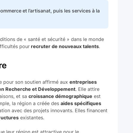
ommerce et l’artisanat, puis les services à la
itions de « santé et sécurité » dans le monde
fficultés pour
recruter de nouveaux talents
.
re
ée pour son soutien affirmé aux
entreprises
 en Recherche et Développement
. Elle attire
aisons, et sa
croissance démographique
est
mple, la région a créée des
aides spécifiques
ation avec des projets innovants. Elles financent
ructures
existantes.
e leur région est attractive pour le