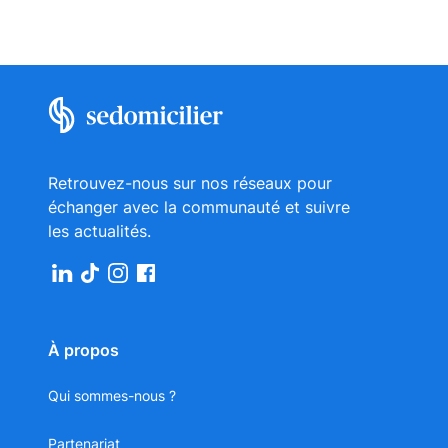
réseau, sur toute la France.
quotidien.
Nos centres d’affaires sont entièrement équipés, et
ils sont réservables à l’heure, à la demi-journée ou à
la journée.
La réservation de salle s’effectuera directement
dans votre espace client.
Retrouvez-nous sur nos réseaux pour
échanger avec la communauté et suivre
les actualités.
À propos
Qui sommes-nous ?
Partenariat