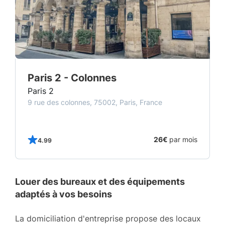
Paris 2 - Colonnes
Paris 2
9 rue des colonnes, 75002, Paris, France
s
26€
par mois
4.99
Louer des bureaux et des équipements
adaptés à vos besoins
La domiciliation d'entreprise propose des locaux