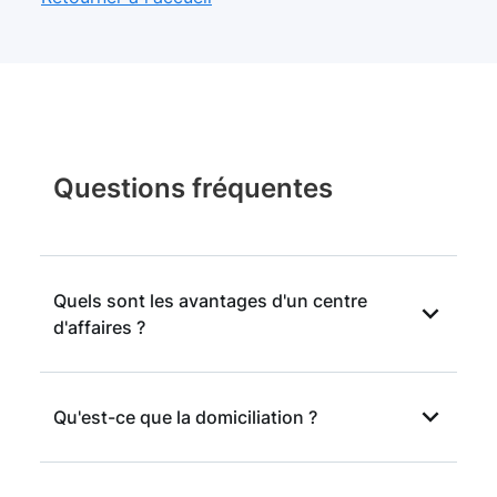
Questions fréquentes
Quels sont les avantages d'un centre
d'affaires ?
Un centre d'affaires appuie la notoriété d'une
Qu'est-ce que la domiciliation ?
société ou d'une entreprise individuelle. Les
occupants peuvent choisir la surface et les
équipements dont ils ont besoin pour réaliser
La domiciliation correspond à l'adresse du