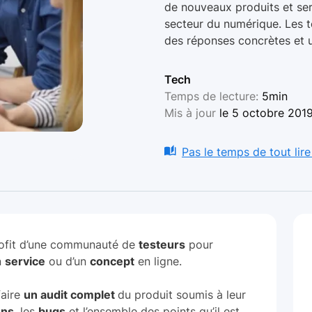
de nouveaux produits et serv
secteur du numérique. Les te
des réponses concrètes et u
Tech
Temps de lecture:
5min
Mis à jour
le 5 octobre 201
Pas le temps de tout lire
rofit d’une communauté de
testeurs
pour
n
service
ou d’un
concept
en ligne.
faire
un audit complet
du produit soumis à leur
ons
, les
bugs
et l’ensemble des points qu’il est