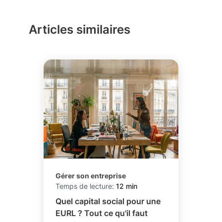
votre adresse personnelle. - Les entreprises et
les organismes publics qui fournissent ce
Articles similaires
service sont généralement fiables et
sécurisés, ce qui vous permettra de ne pas
craindre que votre courrier soit perdu ou volé.
- Vous pourrez accéder à votre courrier et à
vos documents à tout moment et en toute
sécurité.
Gérer son entreprise
Temps de lecture:
12 min
Quel capital social pour une
EURL ? Tout ce qu'il faut