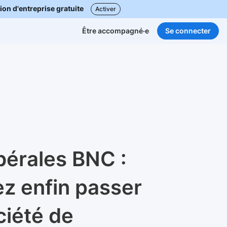
ion d'entreprise gratuite
Activer
Se connecter
Être accompagné·e
ibérales BNC :
z enfin passer
ciété de