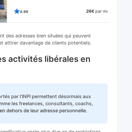
26€
par mois
4.99
nt des adresses bien situées qui peuvent
t attirer davantage de clients potentiels.
s activités libérales en
tés par l’INPI permettent désormais aux
omme les freelances, consultants, coachs,
en dehors de leur adresse personnelle
.
nificative après plus d’un an de restrictions,