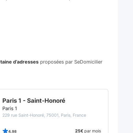
taine d’adresses
proposées par SeDomicilier
TOP CFE
Paris 1 - Saint-Honoré
Paris 1
229 rue Saint-Honoré, 75001, Paris, France
25€
par mois
4.98