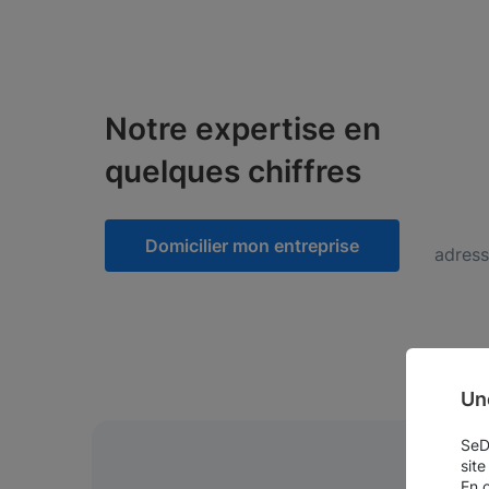
Notre expertise en
quelques chiffres
Domicilier mon entreprise
adress
Un
SeDo
site
En 