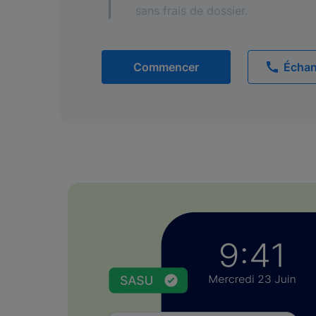
sans frais de dossier.
Commencer
Échan