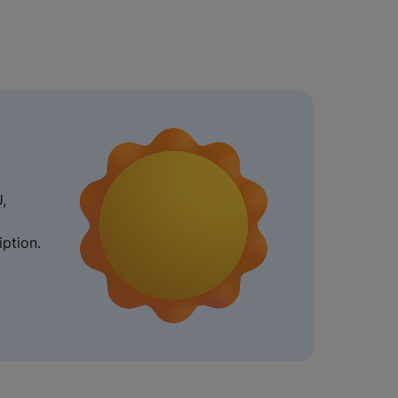
,
iption.