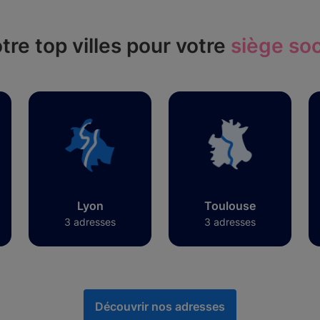
tre top villes pour votre
siège soc
Lyon
Toulouse
3 adresses
3 adresses
Découvrir nos adresses