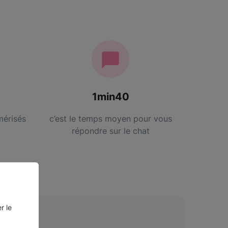
1min40
mérisés
c’est le temps moyen pour vous
répondre sur le chat
r le