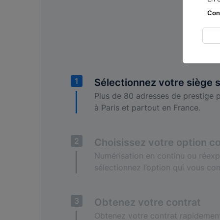
Con
1
Sélectionnez votre siège s
Plus de 80 adresses de prestige p
à Paris et partout en France.
2
Choisissez votre option co
Numérisation en continu ou réexpé
sélectionnez l’option qui vous con
3
Obtenez votre contrat
Obtenez votre contrat rapidement 