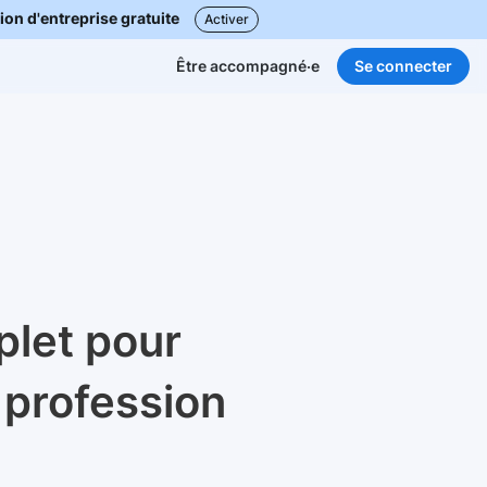
ion d'entreprise gratuite
Activer
Se connecter
Être accompagné·e
let pour
 profession