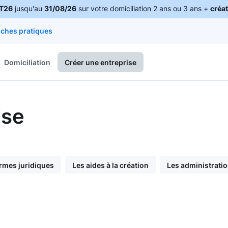
T26
jusqu'au
31/08/26
sur votre domiciliation 2 ans ou 3 ans +
créat
iches pratiques
Domiciliation
Créer une entreprise
ise
rmes juridiques
Les aides à la création
Les administrati