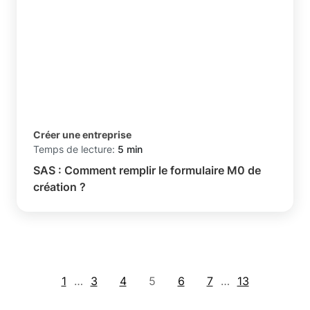
Créer une entreprise
Temps de lecture:
5 min
SAS : Comment remplir le formulaire M0 de
création ?
1
…
3
4
5
6
7
…
13